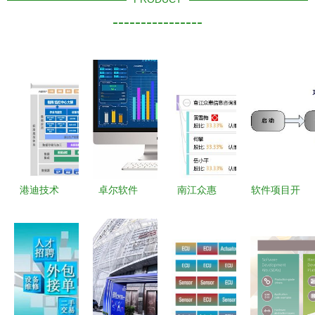
----------------
港迪技术
卓尔软件
南江众惠
软件项目开
IPO 深度解
（ZRS软件
用数字化解
发流程中的
析工业自动
开发） 赋
决方案赋能
信息咨询服
化层级布
能智慧城市
现代服务企
务 从需求
局，重构智
与智慧工厂
业
到交付的系
能制造服务
的创新引擎
统支持