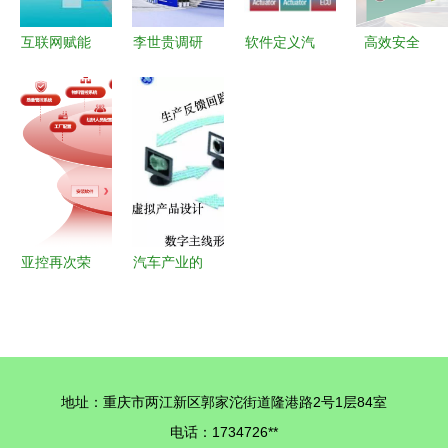
生态
互联网赋能
李世贵调研
软件定义汽
高效安全
工业新生态
中电智能江
车始于面向
SEMPER
信息咨询服
宁开发区
服务的总线
NOR Flash
务如何重塑
科技创新引
变革 车载
闪存解决方
智慧工厂
领高质量发
以太网迎来
案中心助力
展，明星产
黄金时代
关键型应用
品周展亮点
开发
纷呈
亚控再次荣
汽车产业的
膺2023工
智能制造关
业软件年度
键技术都在
企业
这里了！
TOP100 行
地址：重庆市两江新区郭家沱街道隆港路2号1层84室
业领先地位
电话：1734726**
再度确认